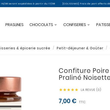
à partir du 17/08
[COLISSIMO] Frais de port offerts dès 70 € d'achat
[FA
PRASLINES
CHOCOLATS
CONFISERIES
PATISSE
isseries & épicerie sucrée
Petit-déjeuner & Goûter
Confiture Poire
Praliné Noisett
LA REVUE (0)





7,00 €
TTC