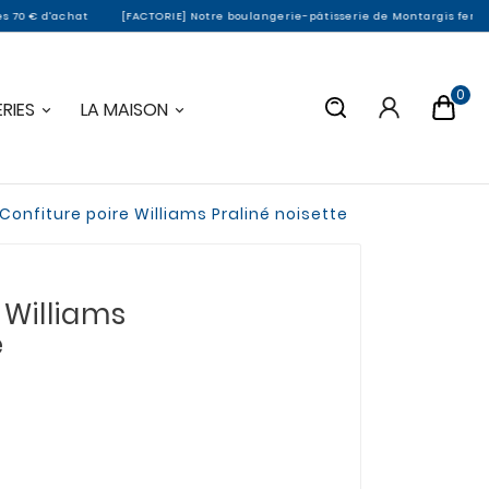
CTORIE] Notre boulangerie-pâtisserie de Montargis fermera du 03/08 au 17/08 inc
0
RIES
LA MAISON
Confiture poire Williams Praliné noisette
 Williams
e