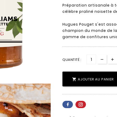
Préparation artisanale à ta
célèbre praliné noisette 
Hugues Pouget s'est assoc
champion du monde de la c
gamme de confitures uni
QUANTITÉ :
AJOUTER AU PANIER
