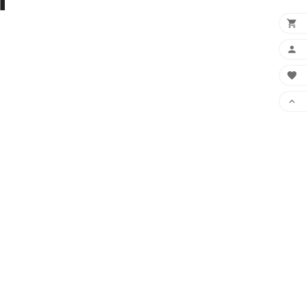



