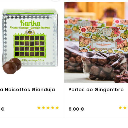
ka Noisettes Gianduja
Perles de Gingembre







 €
8,00 €