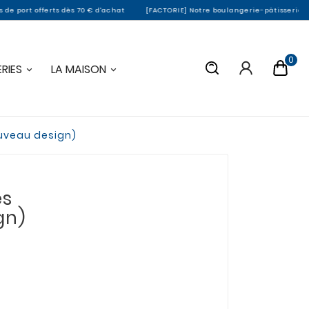
dès 70 € d'achat
[FACTORIE] Notre boulangerie-pâtisserie de Montargis ferme
0
RIES
LA MAISON
ouveau design)
es
gn)