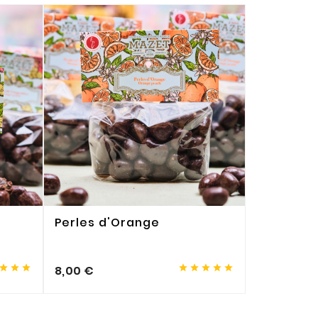
Perles d'Orange
Etui Grêl








8,00 €
14,90 €