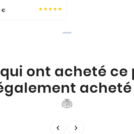





0 €
 qui ont acheté ce
également acheté 

