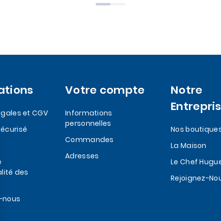
ations
Votre compte
Notre
Entrepri
egales et CGV
Informations
personnelles
écurisé
Nos boutique
Commandes
La Maison
Adresses
e
Le Chef Hugu
lité des
Rejoignez-No
-nous