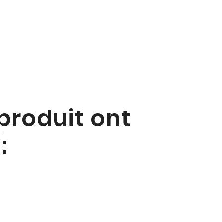
 produit ont
: