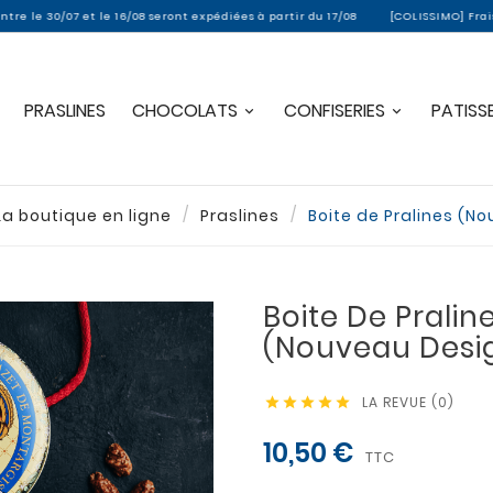
 16/08 seront expédiées à partir du 17/08
[COLISSIMO] Frais de port offerts 
PRASLINES
CHOCOLATS
CONFISERIES
PATISSE
La boutique en ligne
Praslines
Boite de Pralines (N
Boite De Pralin
(Nouveau Desi
LA REVUE (0)





10,50 €
TTC