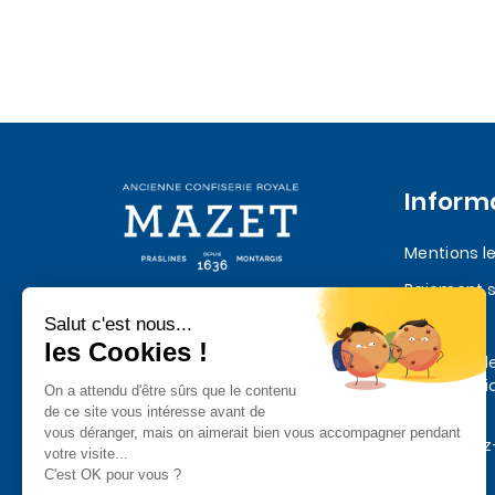
Inform
Mentions l
Paiement s
Quatre siècles de Praslines et de
Livraison
chocolat depuis 1636
Politique d
confidentia
données
Contactez