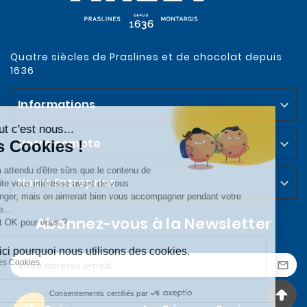
Quatre siècles de Praslines et de chocolat depuis
1636
Informations

Votre compte

Notre Entreprise

Abonnez-vous à la Newsletter
