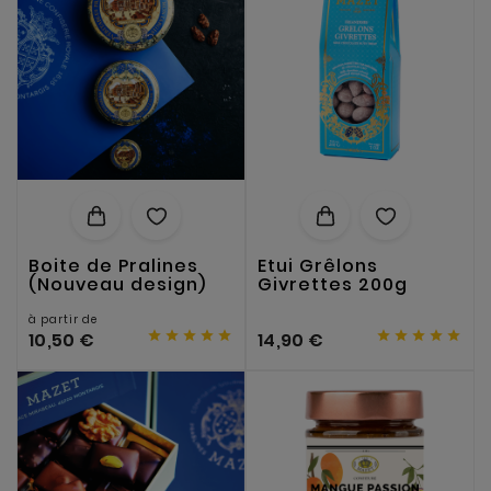
Boite de Pralines
Etui Grêlons
(Nouveau design)
Givrettes 200g
à partir de










10,50 €
14,90 €