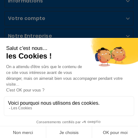
Informations

Votre compte

Notre Entreprise

Abonnez-vous à la Newsletter

Suivez-nous sur les Réseaux Sociaux