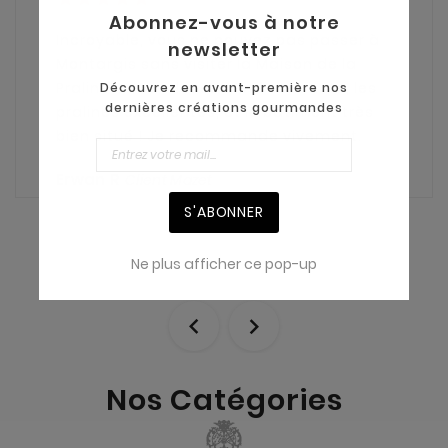
Abonnez-vous à notre
Incroyable, vous ne pouvez pas passer à
newsletter
Montargis sans visiter la Maison de la
Praline. La vendeuse à été souriante, les
Découvrez en avant-première nos
dernières créations gourmandes
pralines excellentes, et le bâtiment très
bien situé ! Je recommande vivement.
Erwan R
Client Mazet
S'ABONNER
Ne plus afficher ce pop-up


Nos Catégories