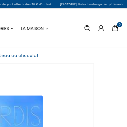
s 70 € d'achat
[FACTORIE] Notre boulangerie-pâtisserie de Montargis fermera
0
RIES
LA MAISON
âteau au chocolat