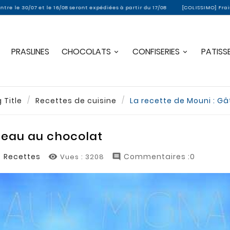
6/08 seront expédiées à partir du 17/08
[COLISSIMO] Frais de port offerts dè
PRASLINES
CHOCOLATS
CONFISERIES
PATISSE
 Title
Recettes de cuisine
La recette de Mouni : G
teau au chocolat
Recettes
Commentaires :0
Vues :
3208

