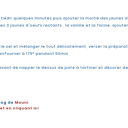
r tiédir quelques minutes puis ajouter la moitié des jaunes 
les 3 jaunes d'oeufs restants , la vanille et la farine, ajout
le sel et mélanger le tout délicatement, verser la préparat
 enfourner à 175° pendant 50min
dir avant de napper le dessus de pate à tartiner et décorer 
log de
Mouni
t en cliquant ici