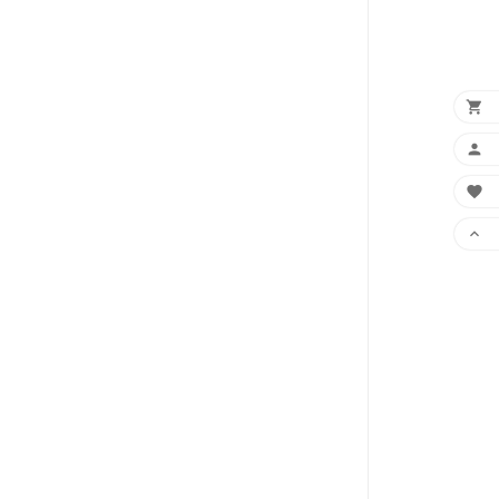



