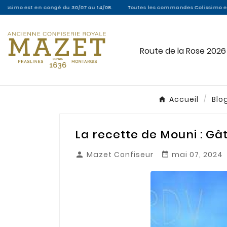
gé du 30/07 au 14/08.
Toutes les commandes Colissimo entre le 30/07 et le 1
Route de la Rose 2026
Accueil
Blog
La recette de Mouni : Gâ
Mazet Confiseur
mai 07, 2024

