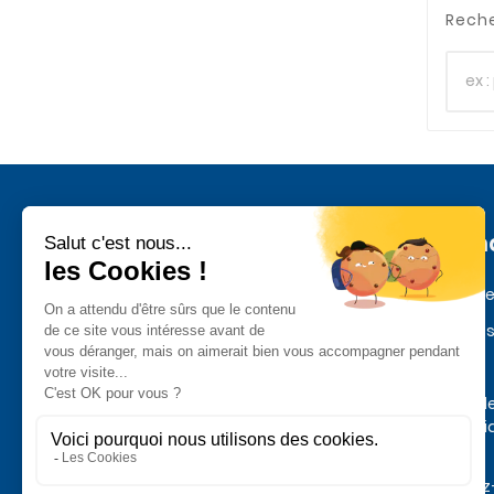
Reche
Inform
Mentions l
Paiement s
Quatre siècles de Praslines et de
Livraison
chocolat depuis 1636
Politique d
confidentia
données
Contactez