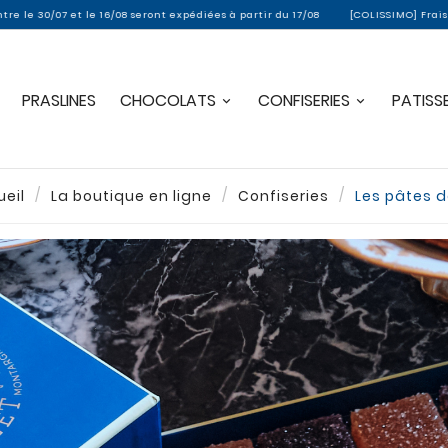
7 et le 16/08 seront expédiées à partir du 17/08
[COLISSIMO] Frais de port o
PRASLINES
CHOCOLATS
CONFISERIES
PATISSE
eil
La boutique en ligne
Confiseries
Les pâtes d