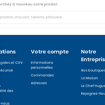
rchez à nouveau votre produit
ations
Votre compte
Notre
Entrepri
egales et CGV
Informations
personnelles
écurisé
Nos boutique
Commandes
La Maison
Adresses
e
Le Chef Hugu
lité des
Rejoignez-No
-nous