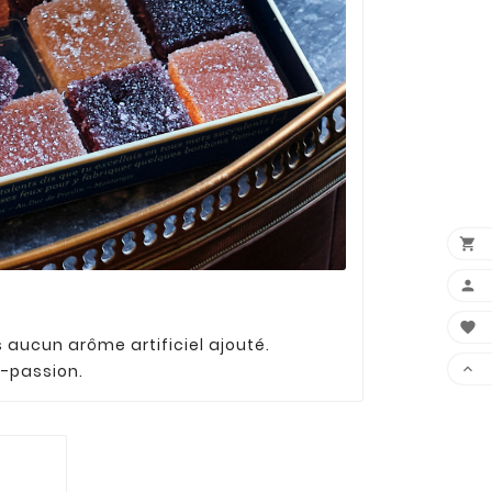



s aucun arôme artificiel ajouté.
e-passion.
