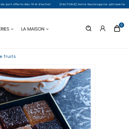
fferts dès 70 € d'achat
[FACTORIE] Notre boulangerie-pâtisserie de Montargi
0
RIES
LA MAISON
e fruits