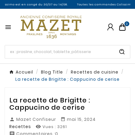
mo est en congé du 30/07 au 14/08.
Toutes les commandes Colissimo entre le 
0

Accueil
Blog Title
Recettes de cuisine
La recette de Brigitte : Cappucino de cerise
La recette de Brigitte :
Cappucino de cerise
Mazet Confiseur
mai 15, 2024


Recettes
Vues :
3261

Commentaires :0
