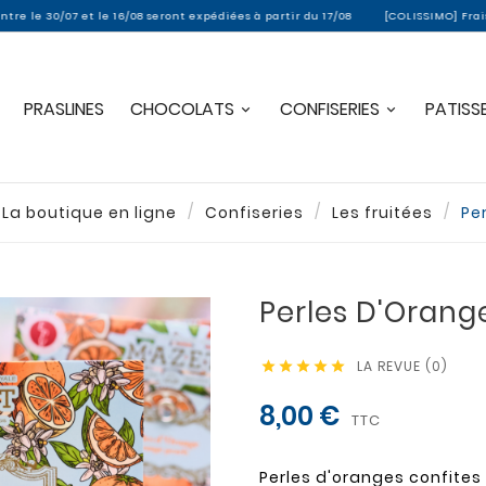
 le 16/08 seront expédiées à partir du 17/08
[COLISSIMO] Frais de port offer
PRASLINES
CHOCOLATS
CONFISERIES
PATISSE
La boutique en ligne
Confiseries
Les fruitées
Pe
Perles D'Orang
LA REVUE (0)





8,00 €
TTC
Perles d'oranges confite