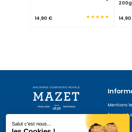
200g





14,90 €
14,90
Inform
Mentions l
Paiement s
Quatre siècles de Praslines et de
Livraison
chocolat depuis 1636