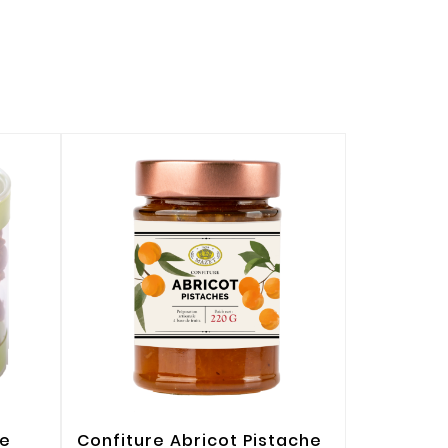
de
Confiture Abricot Pistache
Ballotin 