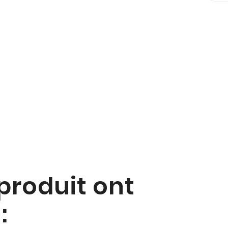
 produit ont
: