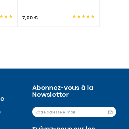
Assortim
format)
à partir de








7,00 €
67,00 €
Abonnez-vous à la
Newsletter
se
s

Suivez-nous sur les