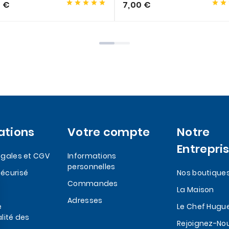







0 €
7,00 €
ations
Votre compte
Notre
Entrepri
egales et CGV
Informations
personnelles
écurisé
Nos boutique
Commandes
La Maison
Adresses
e
Le Chef Hugu
lité des
Rejoignez-No