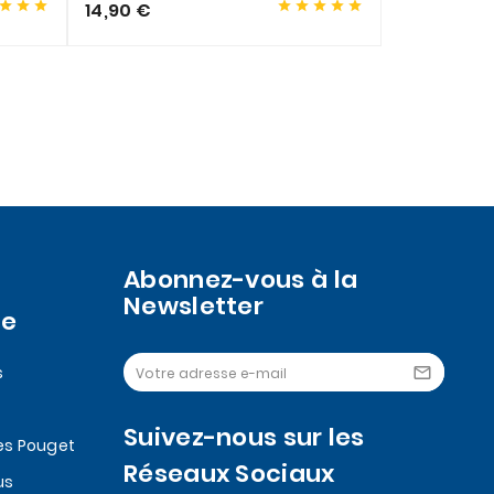








14,90 €
7,00 €
Abonnez-vous à la
Newsletter
se
s

Suivez-nous sur les
es Pouget
Réseaux Sociaux
us