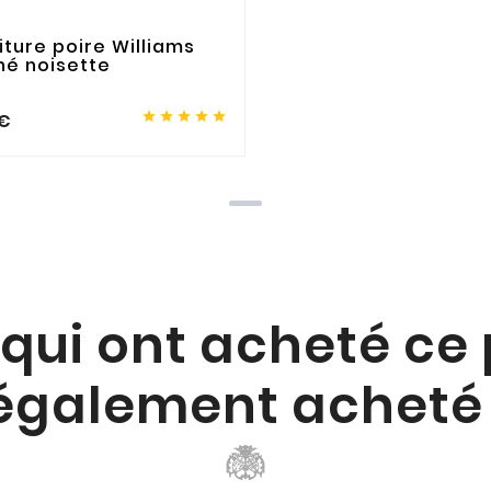
iture poire Williams
iné noisette





 €
 qui ont acheté ce
également acheté 