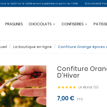
e 16/08 seront expédiées à partir du 17/08
[COLISSIMO] Frais de port offert
PRASLINES
CHOCOLATS
CONFISERIES
PATISSE
ueil
La boutique en ligne
Confiture Orange épices 
Confiture Oran
D'Hiver
LA REVUE (0)





7,00 €
TTC