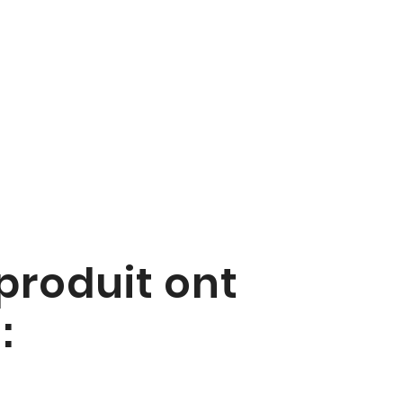
 produit ont
: