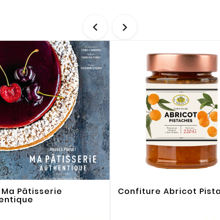


e Ma Pâtisserie
Confiture Abricot Pist
entique