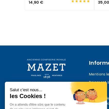





14,90 €
35,0
Inform
Mentions l
Paiement s
Quatre siècles de Praslines et de
Livraison
chocolat depuis 1636
Politique d
confidentia
données