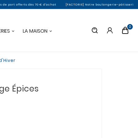
s dès 70 € d'achat
[FACTORIE] Notre boulangerie-pâtisserie de Montargis ferm
0
RIES
LA MAISON
d'Hiver
ge Épices