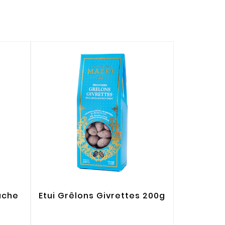
ache
Etui Grêlons Givrettes 200g
Confitur
amère