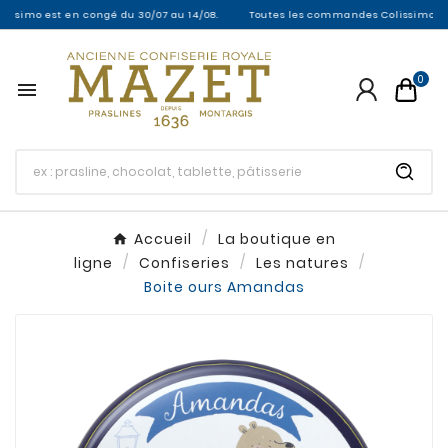
mo est en congé du 30/07 au 14/08.
Toutes les commandes Colissimo entre le 
0

Accueil
La boutique en
ligne
Confiseries
Les natures
Boite ours Amandas