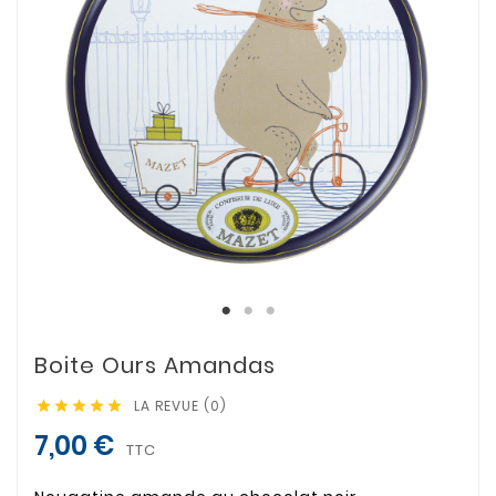
Boite Ours Amandas
LA REVUE (0)





7,00 €
TTC