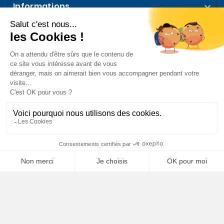
Informations

Votre compte

Notre Entreprise

Abonnez-vous à la Newsletter

Suivez-nous sur les Réseaux Sociaux