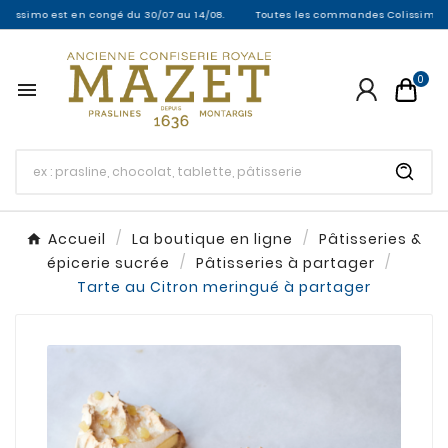
o est en congé du 30/07 au 14/08.
Toutes les commandes Colissimo entre le 3
0

Accueil
La boutique en ligne
Pâtisseries &
épicerie sucrée
Pâtisseries à partager
Tarte au Citron meringué à partager