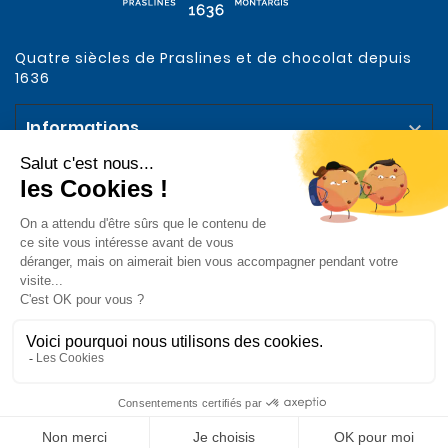
Quatre siècles de Praslines et de chocolat depuis
1636
Informations

Votre compte

Notre Entreprise

Abonnez-vous à la Newsletter

Suivez-nous sur les Réseaux Sociaux