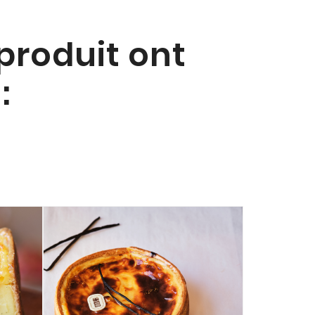
 produit ont
: