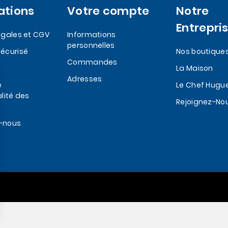
ations
Votre compte
Notre
Entrepri
egales et CGV
Informations
personnelles
écurisé
Nos boutique
Commandes
La Maison
Adresses
e
Le Chef Hugu
lité des
Rejoignez-No
-nous