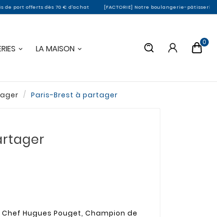
 dès 70 € d'achat
[FACTORIE] Notre boulangerie-pâtisserie de Montargis ferme
0
RIES
LA MAISON
tager
Paris-Brest à partager
artager
du Chef Hugues Pouget, Champion de