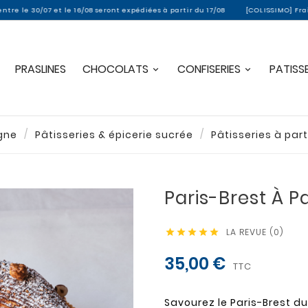
e 16/08 seront expédiées à partir du 17/08
[COLISSIMO] Frais de port offerts
PRASLINES
CHOCOLATS
CONFISERIES
PATISSE
igne
Pâtisseries & épicerie sucrée
Pâtisseries à par
Paris-Brest À P
LA REVUE (0)





35,00 €
TTC
Savourez le Paris-Brest 