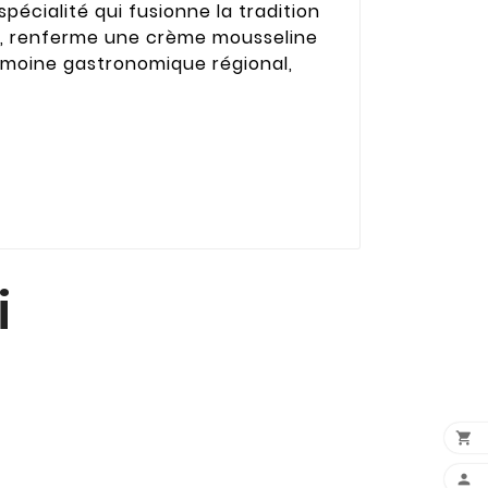
écialité qui fusionne la tradition
es, renferme une crème mousseline
trimoine gastronomique régional,
i

