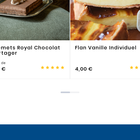
emets Royal Chocolat
Flan Vanille Individuel
rtager
r de







0 €
4,00 €