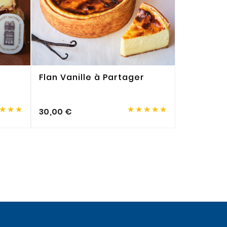
Flan Vanille à Partager
Financier








30,00 €
8,00 €