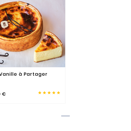
 Vanille à Partager





0 €