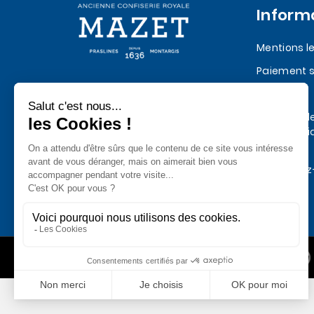
Inform
Mentions l
Paiement s
Quatre siècles de Praslines et de
Livraison
chocolat depuis 1636
Politique d
confidentia
données
Contactez