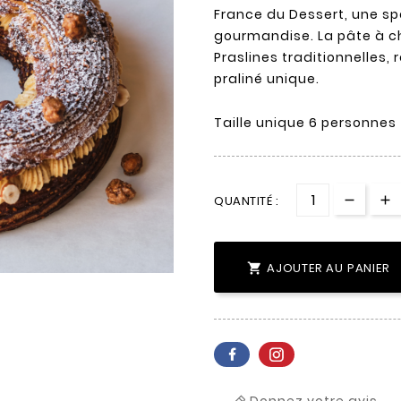
France du Dessert, une spéc
gourmandise. La pâte à c
Praslines traditionnelles
praliné unique.
Taille unique 6 personnes
QUANTITÉ :
AJOUTER AU PANIER

Donnez votre avis