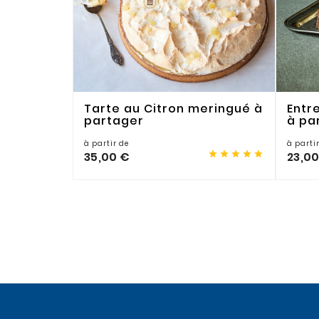
Tarte au Citron meringué à
Entr
partager
à pa
à partir de
à parti





35,00 €
23,0