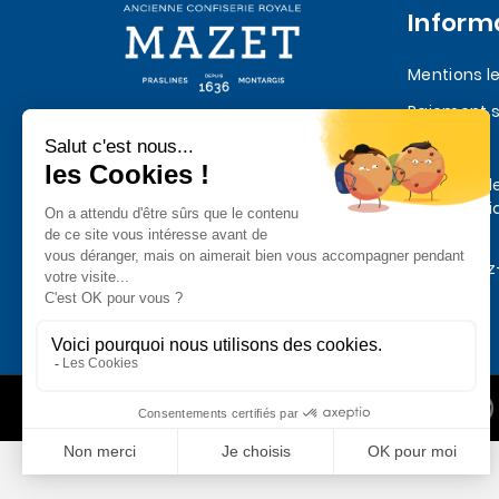
Inform
Mentions l
Paiement s
Quatre siècles de Praslines et de
Livraison
chocolat depuis 1636
Politique d
confidentia
données
Contactez