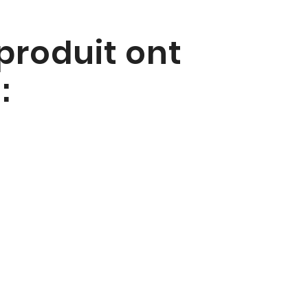
 produit ont
: