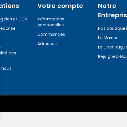
ations
Votre compte
Notre
Entrepri
egales et CGV
Informations
personnelles
écurisé
Nos boutique
Commandes
La Maison
Adresses
e
Le Chef Hugu
lité des
Rejoignez-No
-nous