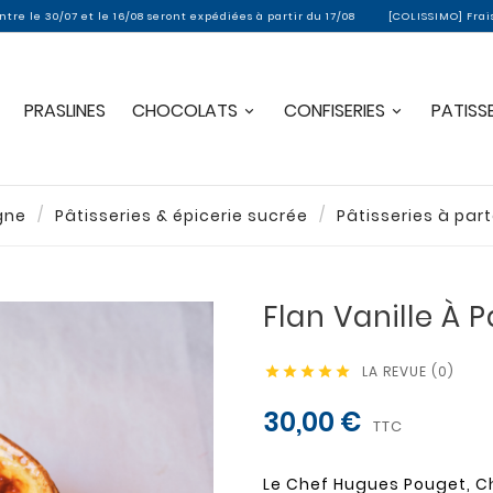
e 16/08 seront expédiées à partir du 17/08
[COLISSIMO] Frais de port offerts
PRASLINES
CHOCOLATS
CONFISERIES
PATISSE
gne
Pâtisseries & épicerie sucrée
Pâtisseries à par
Flan Vanille À 
LA REVUE (0)





30,00 €
TTC
Le Chef Hugues Pouget, C