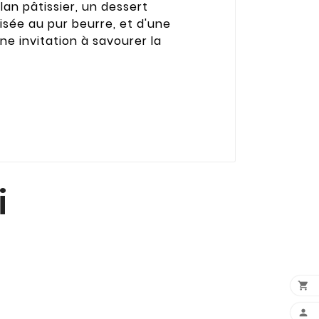
an pâtissier, un dessert
isée au pur beurre, et d'une
e invitation à savourer la
i

