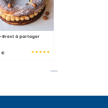
s-Brest à partager





0 €