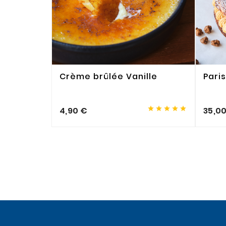
Crème brûlée Vanille
Pari





4,90 €
35,0