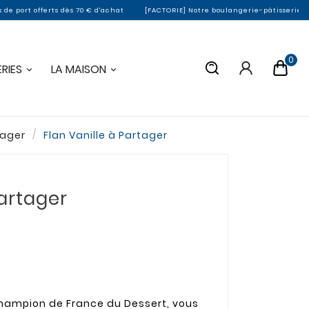
 dès 70 € d'achat
[FACTORIE] Notre boulangerie-pâtisserie de Montargis ferm
0
RIES
LA MAISON
tager
Flan Vanille à Partager
Partager
hampion de France du Dessert, vous