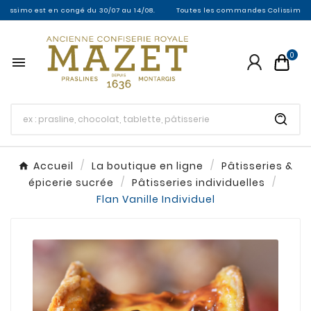
mo est en congé du 30/07 au 14/08.
Toutes les commandes Colissimo entre le 
0

Accueil
La boutique en ligne
Pâtisseries &
épicerie sucrée
Pâtisseries individuelles
Flan Vanille Individuel