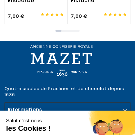
Rhubarbe
Pistache










7,00 €
7,00 €
Quatre siècles de Praslines et de chocolat depuis
1636
Informations

Votre compte
