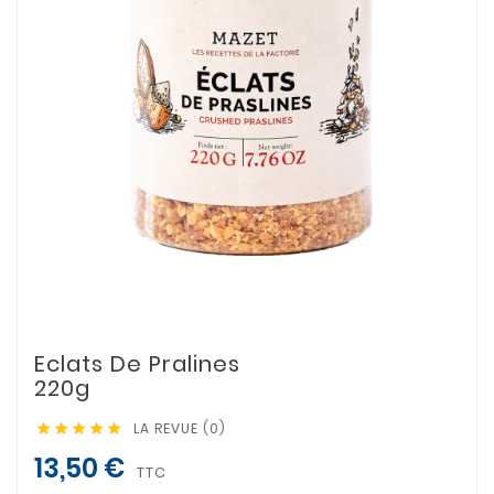
Eclats De Pralines
220g
LA REVUE (0)





13,50 €
TTC