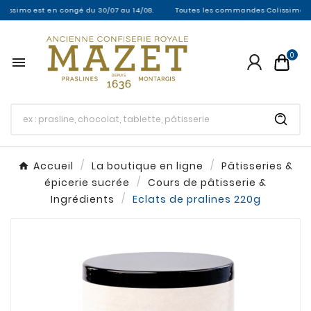
imo est en congé du 30/07 au 14/08.
Toutes les commandes Colissimo entre le
0

Accueil
La boutique en ligne
Pâtisseries &
épicerie sucrée
Cours de pâtisserie &
Ingrédients
Eclats de pralines 220g