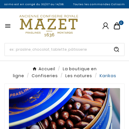
ssimo est en congé du 30/07 au 14/08.
Toutes les commandes Colissimo entre 
0

Accueil
La boutique en
ligne
Confiseries
Les natures
Karikas