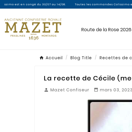
n congé du 30/07 au 14/08.
Toutes les commandes Colissimo entre le 30/07 et
Route de la Rose 2026
Accueil
Blog Title
Recettes de c
La recette de Cécile (m
Mazet Confiseur
mars 03, 202

