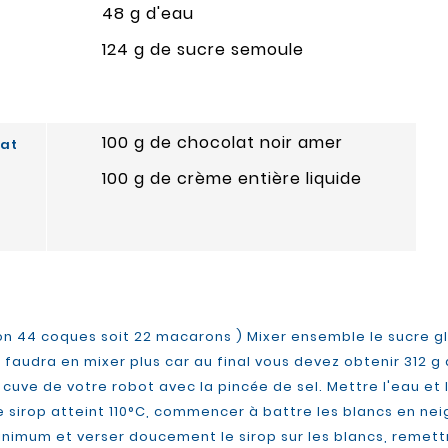
48 g d'eau
124 g de sucre semoule
100 g de chocolat noir amer
at
100 g de crème entière liquide
on 44 coques soit 22 macarons ) Mixer ensemble le sucre g
l faudra en mixer plus car au final vous devez obtenir 312 
a cuve de votre robot avec la pincée de sel. Mettre l'eau e
e sirop atteint 110°C, commencer à battre les blancs en neig
minimum et verser doucement le sirop sur les blancs, remet