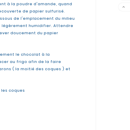
tement à la poudre d'amande, quand

recouverte de papier sulfurisé.
dessous de l'emplacement du milieu
ent légèrement humidifier. Attendre
nlever doucement du papier
ement le chocolat à la
cer au frigo afin de la faire
arons ( la moitié des coques ) et
r les coques