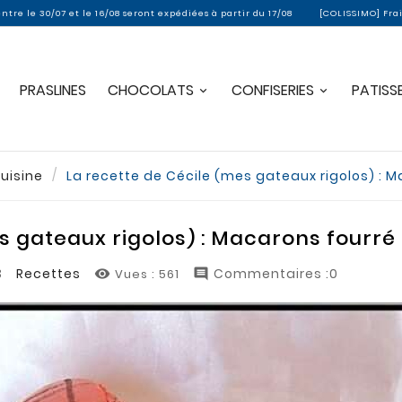
 le 16/08 seront expédiées à partir du 17/08
[COLISSIMO] Frais de port offer
PRASLINES
CHOCOLATS
CONFISERIES
PATISSE
uisine
La recette de Cécile (mes gateaux rigolos) :
es gateaux rigolos) : Macarons four
3
Recettes
Commentaires :0
Vues :
561

