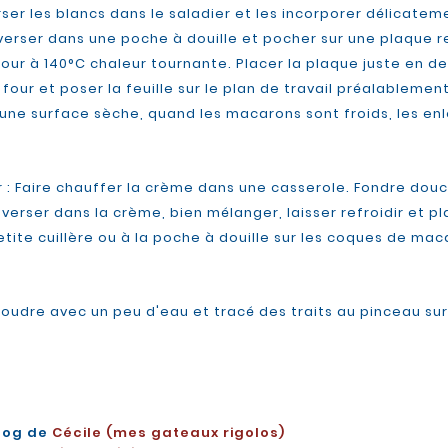
Verser les blancs dans le saladier et les incorporer délica
le verser dans une poche à douille et pocher sur une plaque 
 four à 140°C chaleur tournante. Placer la plaque juste en 
u four et poser la feuille sur le plan de travail préalablem
 une surface sèche, quand les macarons sont froids, les e
: Faire chauffer la crème dans une casserole. Fondre douc
erser dans la crème, bien mélanger, laisser refroidir et pla
tite cuillère ou à la poche à douille sur les coques de mac
poudre avec un peu d'eau et tracé des traits au pinceau su
log de
Cécile (mes gateaux rigolos)