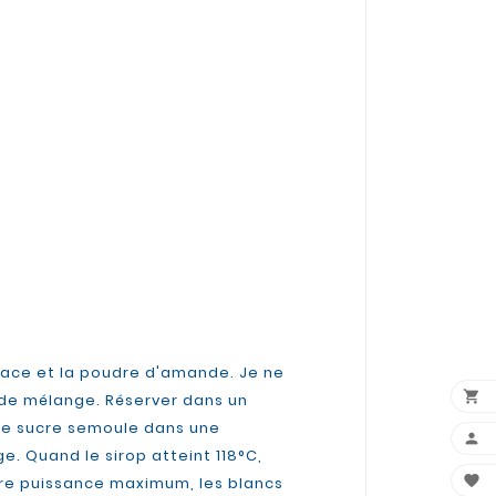
lace et la poudre d'amande. Je ne

g de mélange. Réserver dans un
t le sucre semoule dans une

e. Quand le sirop atteint 118°C,

tre puissance maximum, les blancs