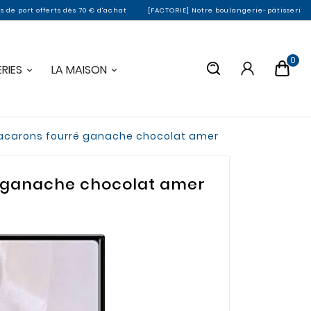
ts dès 70 € d'achat
[FACTORIE] Notre boulangerie-pâtisserie de Montargis fe
0
RIES
LA MAISON
 Macarons fourré ganache chocolat amer
ré ganache chocolat amer