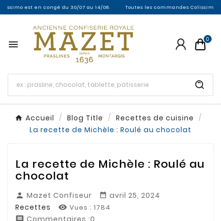
mo est en congé du 30/07 au 14/08.
Toutes les commandes Colissimo entre le 
0

Accueil
Blog Title
Recettes de cuisine
La recette de Michèle : Roulé au chocolat
La recette de Michèle : Roulé au
chocolat
Mazet Confiseur
avril 25, 2024


Recettes
Vues :
1784

Commentaires :0
