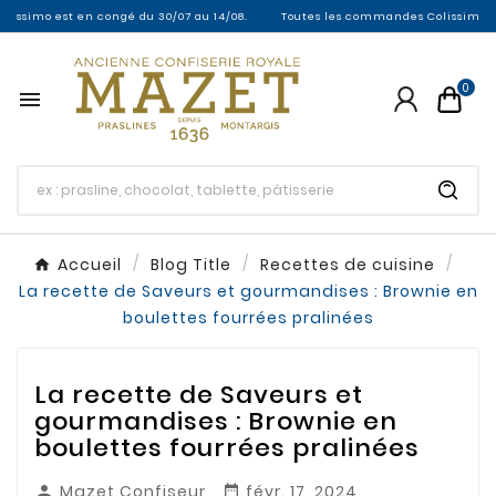
imo est en congé du 30/07 au 14/08.
Toutes les commandes Colissimo entre le
0

Accueil
Blog Title
Recettes de cuisine
La recette de Saveurs et gourmandises : Brownie en
boulettes fourrées pralinées
La recette de Saveurs et
gourmandises : Brownie en
boulettes fourrées pralinées
Mazet Confiseur
févr. 17, 2024

