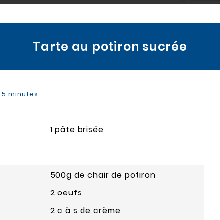
Tarte au potiron sucrée
 45 minutes
1 pâte brisée
500g de chair de potiron
2 oeufs
2 c à s de crème