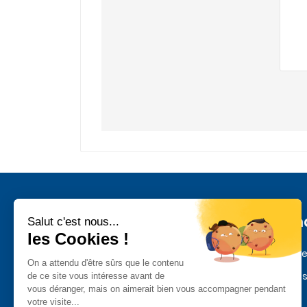
Inform
Mentions l
Paiement s
Quatre siècles de Praslines et de
Livraison
chocolat depuis 1636