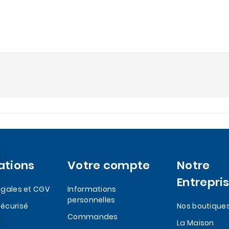
ations
Votre compte
Notre
Entrepri
egales et CGV
Informations
personnelles
écurisé
Nos boutique
Commandes
La Maison