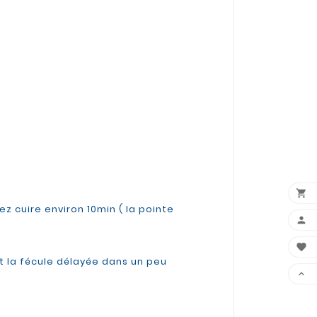

z cuire environ 10min ( la pointe


et la fécule délayée dans un peu
