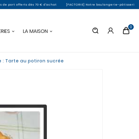
ts dès 70 € d'achat
[FACTORIE] Notre boulangerie-pâtisserie de Montargis fe
0
RIES
LA MAISON
 : Tarte au potiron sucrée