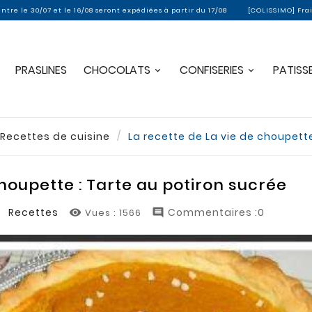
 le 16/08 seront expédiées à partir du 17/08
[COLISSIMO] Frais de port offer
PRASLINES
CHOCOLATS
CONFISERIES
PATISSE
Recettes de cuisine
La recette de La vie de choupette
choupette : Tarte au potiron sucrée
Recettes
Commentaires :0
Vues :
1566

