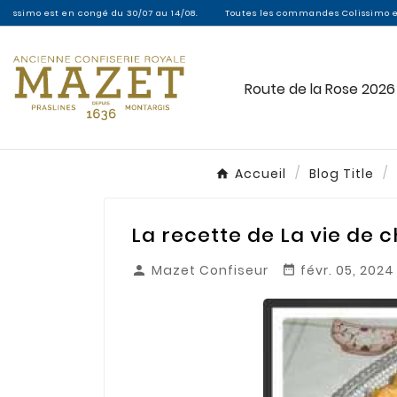
n congé du 30/07 au 14/08.
Toutes les commandes Colissimo entre le 30/07 et
Route de la Rose 2026
Accueil
Blog Title
La recette de La vie de 
Mazet Confiseur
févr. 05, 2024

