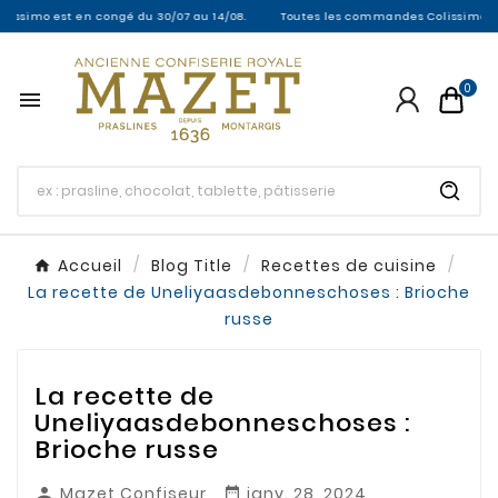
o est en congé du 30/07 au 14/08.
Toutes les commandes Colissimo entre le 3
0

Accueil
Blog Title
Recettes de cuisine
La recette de Uneliyaasdebonneschoses : Brioche
russe
La recette de
Uneliyaasdebonneschoses :
Brioche russe
Mazet Confiseur
janv. 28, 2024

