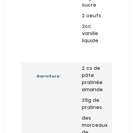
sucre
2 oeufs
2cc
vanille
liquide
2 cs de
pâte
Garniture:
pralinée
amande
35g de
pralines
des
morceaux
de