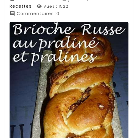
Recettes
Vues :
1522

Commentaires :0
