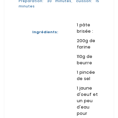
Préparation: 30 minutes, cuisson: 15
minutes
1 pâte
brisée :
Ingrédients:
200g de
farine
110g de
beurre
1 pincée
de sel
1 jaune
d'oeuf et
un peu
d'eau
pour