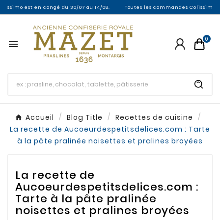
o est en congé du 30/07 au 14/08.
Toutes les commandes Colissimo entre le 3
0

Accueil
Blog Title
Recettes de cuisine
La recette de Aucoeurdespetitsdelices.com : Tarte
à la pâte pralinée noisettes et pralines broyées
La recette de
Aucoeurdespetitsdelices.com :
Tarte à la pâte pralinée
noisettes et pralines broyées