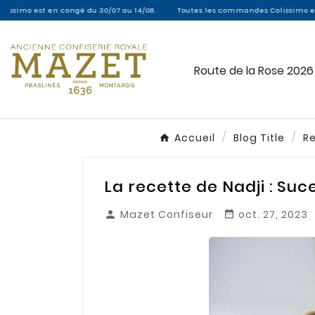
 en congé du 30/07 au 14/08.
Toutes les commandes Colissimo entre le 30/07 
Route de la Rose 2026
Accueil
Blog Title
Re
La recette de Nadji : Suc
Mazet Confiseur
oct. 27, 2023

