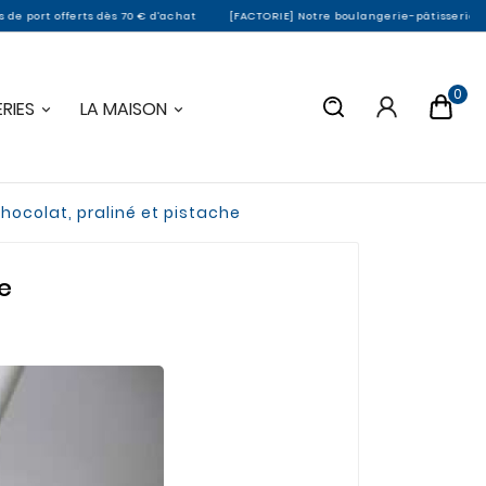
erts dès 70 € d'achat
[FACTORIE] Notre boulangerie-pâtisserie de Montargis 
0
RIES
LA MAISON
chocolat, praliné et pistache
he