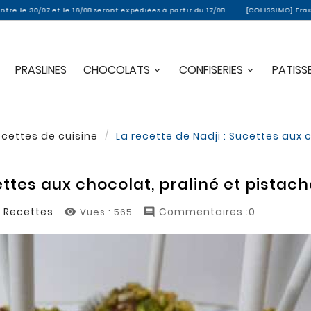
et le 16/08 seront expédiées à partir du 17/08
[COLISSIMO] Frais de port off
PRASLINES
CHOCOLATS
CONFISERIES
PATISSE
cettes de cuisine
La recette de Nadji : Sucettes aux 
ettes aux chocolat, praliné et pistac
Recettes
Commentaires :0
Vues :
565

