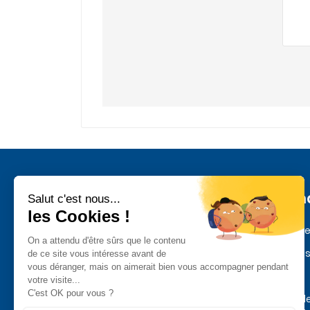
Inform
Mentions l
Paiement s
Quatre siècles de Praslines et de
Livraison
chocolat depuis 1636
Politique d