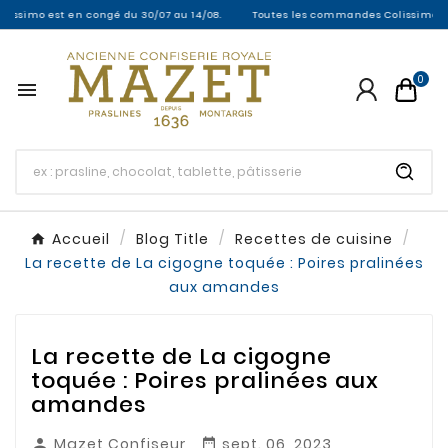
imo est en congé du 30/07 au 14/08.
Toutes les commandes Colissimo entre le
0

Accueil
Blog Title
Recettes de cuisine
La recette de La cigogne toquée : Poires pralinées
aux amandes
La recette de La cigogne
toquée : Poires pralinées aux
amandes
Mazet Confiseur
sept. 06, 2023

