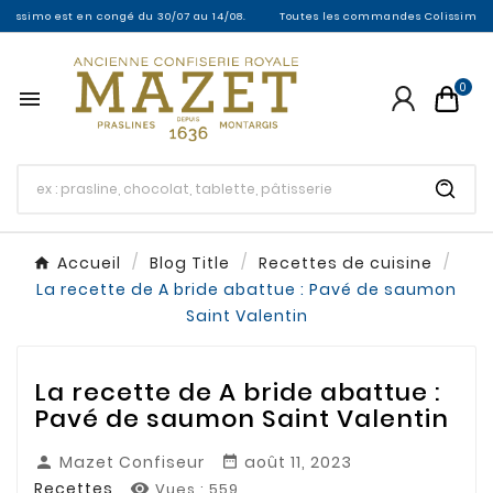
 est en congé du 30/07 au 14/08.
Toutes les commandes Colissimo entre le 30
0

Accueil
Blog Title
Recettes de cuisine
La recette de A bride abattue : Pavé de saumon
Saint Valentin
La recette de A bride abattue :
Pavé de saumon Saint Valentin
Mazet Confiseur
août 11, 2023


Recettes
Vues :
559
