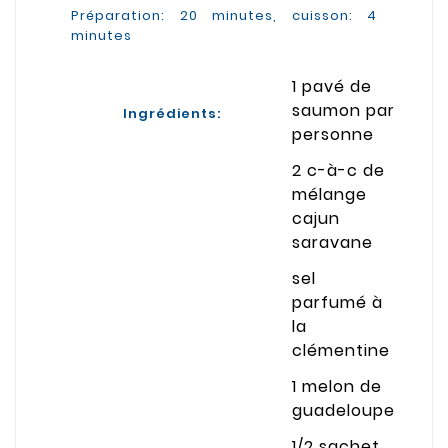
Préparation: 20 minutes, cuisson: 4
minutes
1 pavé de
saumon par
Ingrédients:
personne
2 c-à-c de
mélange
cajun
saravane
sel
parfumé à
la
clémentine
1 melon de
guadeloupe
1/2 sachet