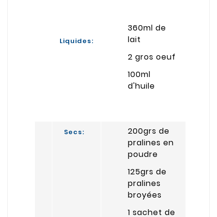
360ml de
lait
Liquides:
2 gros oeuf
100ml
d'huile
200grs de
Secs:
pralines en
poudre
125grs de
pralines
broyées
1 sachet de