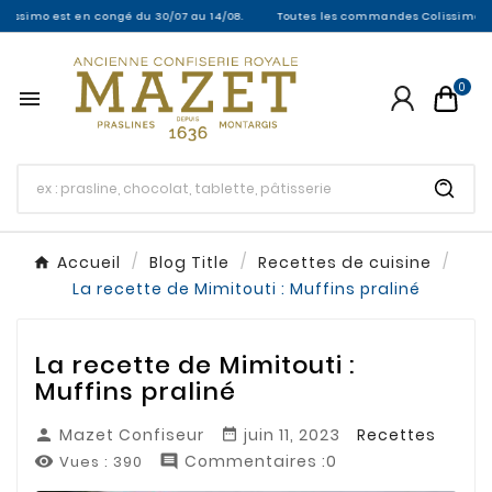
o est en congé du 30/07 au 14/08.
Toutes les commandes Colissimo entre le 3
0

Accueil
Blog Title
Recettes de cuisine
La recette de Mimitouti : Muffins praliné
La recette de Mimitouti :
Muffins praliné
Mazet Confiseur
juin 11, 2023
Recettes


Commentaires :0
Vues :
390

