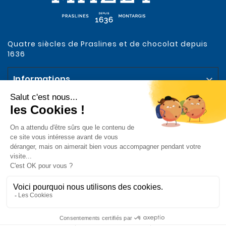
Quatre siècles de Praslines et de chocolat depuis
1636
Informations

Votre compte

Notre Entreprise

Abonnez-vous à la Newsletter
