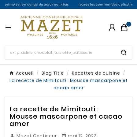
mo est en congé du 30/07 au 14/08.
Toutes les commandes Colissimo entre le 
0

Accueil
Blog Title
Recettes de cuisine
La recette de Mimitouti : Mousse mascarpone et
cacao amer
La recette de Mimitouti :
Mousse mascarpone et cacao
amer
Mazet Confiseur
mai 12, 2023

