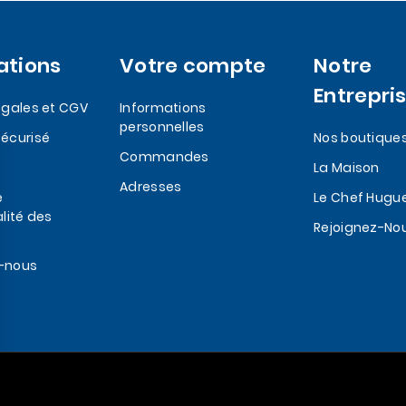
ations
Votre compte
Notre
Entrepri
egales et CGV
Informations
personnelles
écurisé
Nos boutique
Commandes
La Maison
Adresses
e
Le Chef Hugu
lité des
Rejoignez-No
-nous