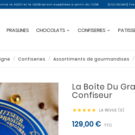
et le 16/08 seront expédiées à partir du 17/08
[COLISSIMO] Frais de port of
PRASLINES
CHOCOLATS
CONFISERIES
PATISSE
ligne
Confiseries
Assortiments de gourmandises
La Boîte Du Gr
Confiseur
LA REVUE (0)





129,00 €
TTC