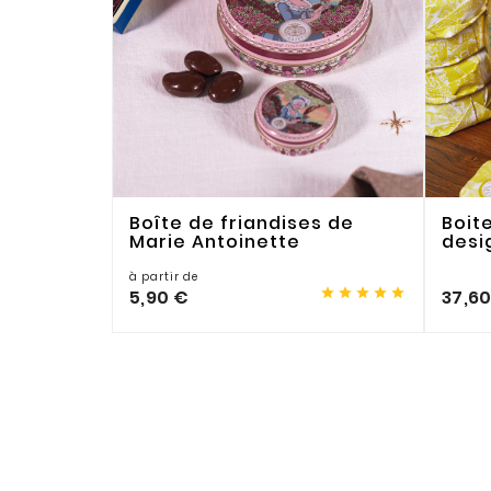
Boîte de friandises de
Boit
Marie Antoinette
desi
à partir de





5,90 €
37,6