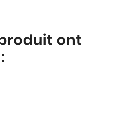
 produit ont
: