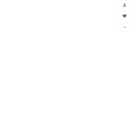


