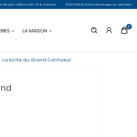
ferts dès 70 € d'achat
[FACTORIE] Notre boulangerie-pâtisserie de Montargis 
0
RIES
LA MAISON
La boîte du Grand Confiseur
and