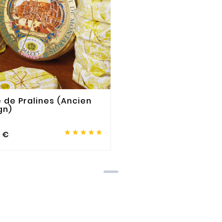
e de Pralines (Ancien
gn)





0 €