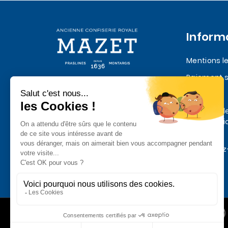
Inform
Mentions l
Paiement s
Quatre siècles de Praslines et de
Livraison
chocolat depuis 1636
Politique d
confidentia
données
Contactez