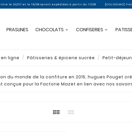
e 30/07 et le 16/08 seront expédiées à partir du 17/08
[COLISSIMO] Frais de 
PRASLINES
CHOCOLATS
CONFISERIES
PATISSE
 en ligne
Pâtisseries & épicerie sucrée
Petit-déjeun
on du monde de la confiture en 2015, hugues Pouget cr
conçue pour la Factorie Mazet en lien avec nos savoirs