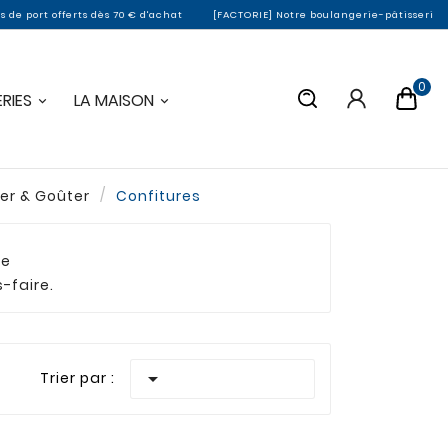
port offerts dès 70 € d'achat
[FACTORIE] Notre boulangerie-pâtisserie de Mo
0
RIES
LA MAISON
er & Goûter
Confitures
ée
-faire.

Trier par :