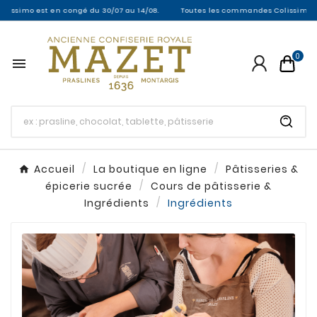
issimo est en congé du 30/07 au 14/08.
Toutes les commandes Colissimo entre
0

Accueil
La boutique en ligne
Pâtisseries &
épicerie sucrée
Cours de pâtisserie &
Ingrédients
Ingrédients